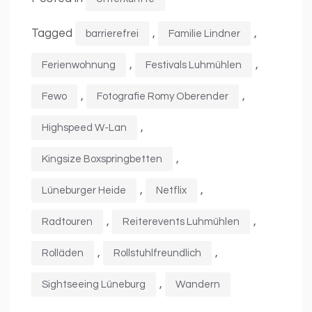
Tagged
,
,
barrierefrei
Familie Lindner
,
,
Ferienwohnung
Festivals Luhmühlen
,
,
Fewo
Fotografie Romy Oberender
,
Highspeed W-Lan
,
Kingsize Boxspringbetten
,
,
Lüneburger Heide
Netflix
,
,
Radtouren
Reiterevents Luhmühlen
,
,
Rolläden
Rollstuhlfreundlich
,
Sightseeing Lüneburg
Wandern