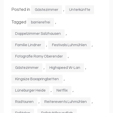
Posted in
,
Gästezimmer
Unterkünfte
Tagged
,
barrierefrei
,
Doppelzimmer Salzhausen
,
,
Familie Lindner
Festivals Luhmühlen
,
Fotografie Romy Oberender
,
,
Gästezimmer
Highspeed W-Lan
,
Kingsize Boxspringbetten
,
,
Lüneburger Heide
Netflix
,
,
Radtouren
Reiterevents Luhmühlen
,
,