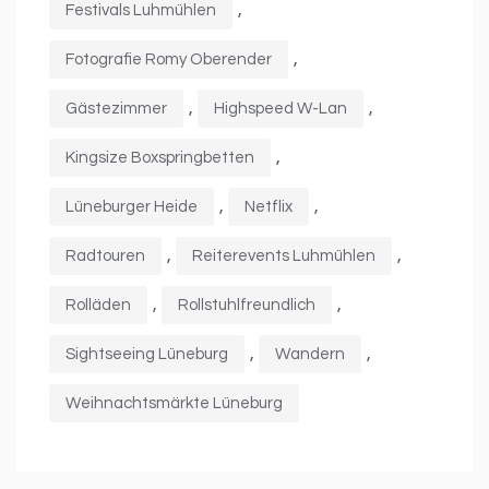
,
Festivals Luhmühlen
,
Fotografie Romy Oberender
,
,
Gästezimmer
Highspeed W-Lan
,
Kingsize Boxspringbetten
,
,
Lüneburger Heide
Netflix
,
,
Radtouren
Reiterevents Luhmühlen
,
,
Rolläden
Rollstuhlfreundlich
,
,
Sightseeing Lüneburg
Wandern
Weihnachtsmärkte Lüneburg