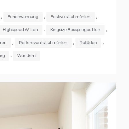
,
,
,
Ferienwohnung
Festivals Luhmühlen
,
,
Highspeed W-Lan
Kingsize Boxspringbetten
,
,
,
ren
Reiterevents Luhmühlen
Rolläden
,
urg
Wandern