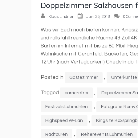
Doppelzimmer Salzhausen f
Klaus Lindner
Juni 25, 2018
0 Comm
Was wir Euch noch bieten können: Kingsi
und rollstuhlfreundliche Räume 49 Zoll 4
Surfen im Internet mit bis zu 80 Mbit Fli
Wohnküche mit Ceranfeld, Backofen, Ges
12 Uhr (nach Verfügbarkeit) Check-In ab 15
Posted in
,
Gästezimmer
Unterkünfte
Tagged
,
barrierefrei
Doppelzimmer Sa
,
Festivals Luhmühlen
Fotografie Romy
,
Highspeed W-Lan
Kingsize Boxspring
,
Radtouren
Reiterevents Luhmühlen