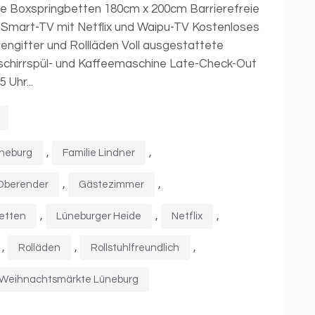
ze Boxspringbetten 180cm x 200cm Barrierefreie
K Smart-TV mit Netflix und Waipu-TV Kostenloses
egengitter und Rollläden Voll ausgestattete
chirrspül- und Kaffeemaschine Late-Check-Out
 Uhr...
,
,
neburg
Familie Lindner
,
,
 Oberender
Gästezimmer
,
,
,
betten
Lüneburger Heide
Netflix
,
,
,
Rolläden
Rollstuhlfreundlich
Weihnachtsmärkte Lüneburg