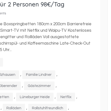
ür 2 Personen 98€/Tag
ents
ze Boxspringbetten 180cm x 200cm Barrierefreie
K Smart-TV mit Netflix und Waipu-TV Kostenloses
egengitter und Rollläden Voll ausgestattete
chirrspül- und Kaffeemaschine Late-Check-Out
 Uhr...
,
,
lzhausen
Familie Lindner
,
,
 Oberender
Gästezimmer
,
,
,
betten
Lüneburger Heide
Netflix
,
,
,
Rolläden
Rollstuhlfreundlich