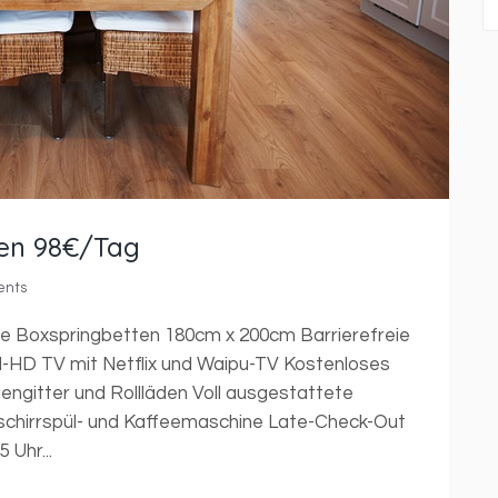
en 98€/Tag
ents
ze Boxspringbetten 180cm x 200cm Barrierefreie
ull-HD TV mit Netflix und Waipu-TV Kostenloses
egengitter und Rollläden Voll ausgestattete
chirrspül- und Kaffeemaschine Late-Check-Out
 Uhr...