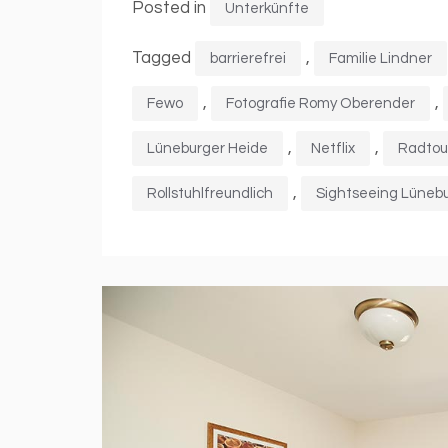
Posted in
Unterkünfte
Tagged
,
barrierefrei
Familie Lindner
,
,
Fewo
Fotografie Romy Oberender
,
,
Lüneburger Heide
Netflix
Radtou
,
Rollstuhlfreundlich
Sightseeing Lüneb