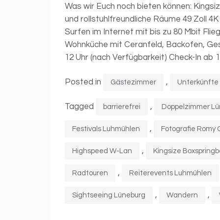
Was wir Euch noch bieten können: Kingsi
und rollstuhlfreundliche Räume 49 Zoll 4
Surfen im Internet mit bis zu 80 Mbit Fli
Wohnküche mit Ceranfeld, Backofen, Ges
12 Uhr (nach Verfügbarkeit) Check-In ab 15
Posted in
,
Gästezimmer
Unterkünfte
Tagged
,
barrierefrei
Doppelzimmer Lü
,
Festivals Luhmühlen
Fotografie Romy
,
Highspeed W-Lan
Kingsize Boxspring
,
Radtouren
Reiterevents Luhmühlen
,
,
Sightseeing Lüneburg
Wandern