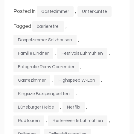
Posted in
,
Gästezimmer
Unterkünfte
Tagged
,
barrierefrei
,
Doppelzimmer Salzhausen
,
,
Familie Lindner
Festivals Luhmühlen
,
Fotografie Romy Oberender
,
,
Gästezimmer
Highspeed W-Lan
,
Kingsize Boxspringbetten
,
,
Lüneburger Heide
Netflix
,
,
Radtouren
Reiterevents Luhmühlen
,
,