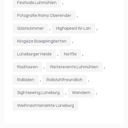
,
Festivals Luhmühlen
,
Fotografie Romy Oberender
,
,
Gästezimmer
Highspeed W-Lan
,
Kingsize Boxspringbetten
,
,
Lüneburger Heide
Netflix
,
,
Radtouren
Reiterevents Luhmühlen
,
,
Rolläden
Rollstuhlfreundlich
,
,
Sightseeing Lüneburg
Wandern
Weihnachtsmärkte Lüneburg