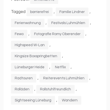
Tagged
,
,
barrierefrei
Familie Lindner
,
,
Ferienwohnung
Festivals Luhmühlen
,
,
Fewo
Fotografie Romy Oberender
,
Highspeed W-Lan
,
Kingsize Boxspringbetten
,
,
Lüneburger Heide
Netflix
,
,
Radtouren
Reiterevents Luhmühlen
,
,
Rolläden
Rollstuhlfreundlich
,
Sightseeing Lüneburg
Wandern